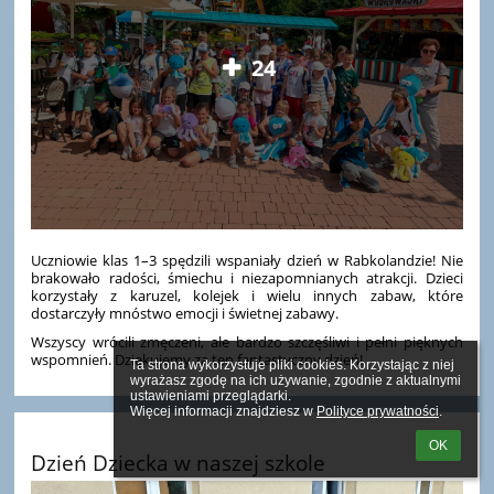
24
Uczniowie klas 1–3 spędzili wspaniały dzień w Rabkolandzie! Nie
brakowało radości, śmiechu i niezapomnianych atrakcji. Dzieci
korzystały z karuzel, kolejek i wielu innych zabaw, które
dostarczyły mnóstwo emocji i świetnej zabawy.
Wszyscy wrócili zmęczeni, ale bardzo szczęśliwi i pełni pięknych
wspomnień. Dziękujemy za ten fantastyczny dzień!
Ta strona wykorzystuje pliki cookies. Korzystając z niej 
wyrażasz zgodę na ich używanie, zgodnie z aktualnymi 
ustawieniami przeglądarki.

Więcej informacji znajdziesz w 
Polityce prywatności
.
OK
Dzień Dziecka w naszej szkole