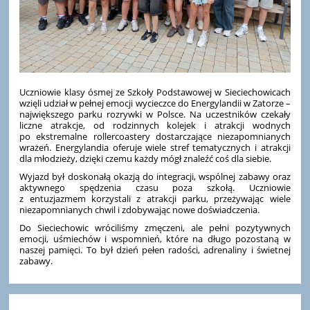
Uczniowie klasy ósmej ze Szkoły Podstawowej w Sieciechowicach
wzięli udział w pełnej emocji wycieczce do Energylandii w Zatorze –
największego parku rozrywki w Polsce. Na uczestników czekały
liczne atrakcje, od rodzinnych kolejek i atrakcji wodnych
po ekstremalne rollercoastery dostarczające niezapomnianych
wrażeń. Energylandia oferuje wiele stref tematycznych i atrakcji
dla młodzieży, dzięki czemu każdy mógł znaleźć coś dla siebie.
Wyjazd był doskonałą okazją do integracji, wspólnej zabawy oraz
aktywnego spędzenia czasu poza szkołą. Uczniowie
z entuzjazmem korzystali z atrakcji parku, przeżywając wiele
niezapomnianych chwil i zdobywając nowe doświadczenia.
Do Sieciechowic wróciliśmy zmęczeni, ale pełni pozytywnych
emocji, uśmiechów i wspomnień, które na długo pozostaną w
naszej pamięci. To był dzień pełen radości, adrenaliny i świetnej
zabawy.