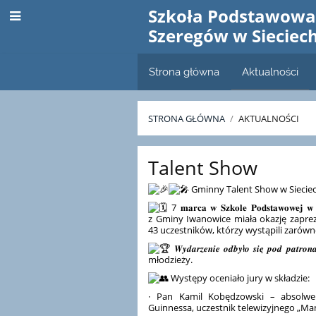
Szkoła Podstawowa 
Szeregów w Sieciec
Strona główna
Aktualności
STRONA GŁÓWNA
/
AKTUALNOŚCI
Aktualności
Talent Show
Gminny Talent Show w Sieci
7 𝐦𝐚𝐫𝐜𝐚 𝐰 𝐒𝐳𝐤𝐨𝐥𝐞 𝐏𝐨𝐝𝐬𝐭𝐚𝐰𝐨𝐰𝐞𝐣 
z Gminy Iwanowice miała okazję zapre
43 uczestników, którzy wystąpili zarówno
𝑾𝒚𝒅𝒂𝒓𝒛𝒆𝒏𝒊𝒆 𝒐𝒅𝒃𝒚ł𝒐 𝒔𝒊𝒆̨ 𝒑𝒐𝒅 𝒑𝒂
młodzieży.
Występy oceniało jury w składzie:
· Pan Kamil Kobędzowski – absolwe
Guinnessa, uczestnik telewizyjnego „Ma