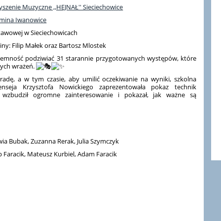
yszenie Muzyczne ,,HEJNAŁ'' Sieciechowice
mina Iwanowice
stawowej w Sieciechowicach
ny: Filip Małek oraz Bartosz Mlostek
rzyjemność podziwiać 31 starannie przygotowanych występów, które
nych wrażeń.
radę, a w tym czasie, aby umilić oczekiwanie na wyniki, szkolna
enseja Krzysztofa Nowickiego zaprezentowała pokaz technik
zbudził ogromne zainteresowanie i pokazał, jak ważne są
wia Bubak, Zuzanna Rerak, Julia Szymczyk
ip Faracik, Mateusz Kurbiel, Adam Faracik