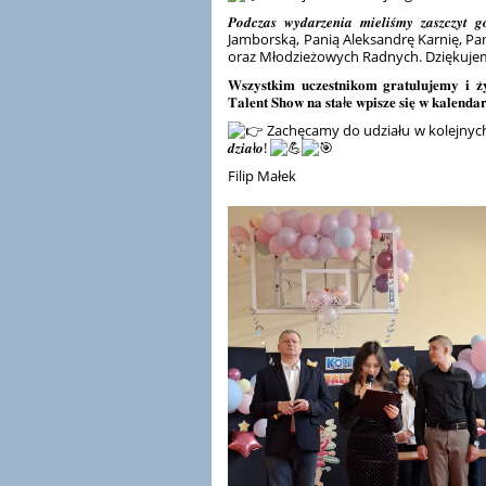
𝑷𝒐𝒅𝒄𝒛𝒂𝒔 𝒘𝒚𝒅𝒂𝒓𝒛𝒆𝒏𝒊𝒂 𝒎𝒊𝒆𝒍𝒊𝒔́𝒎𝒚
Jamborską, Panią Aleksandrę Karnię, P
oraz Młodzieżowych Radnych. Dziękuje
𝐖𝐬𝐳𝐲𝐬𝐭𝐤𝐢𝐦 𝐮𝐜𝐳𝐞𝐬𝐭𝐧𝐢𝐤𝐨𝐦 𝐠𝐫𝐚𝐭𝐮𝐥𝐮𝐣𝐞𝐦𝐲 𝐢 𝐳̇
𝐓𝐚𝐥𝐞𝐧𝐭 𝐒𝐡𝐨𝐰 𝐧𝐚 𝐬𝐭𝐚ł𝐞 𝐰𝐩𝐢𝐬𝐳𝐞 𝐬𝐢𝐞̨ 𝐰 𝐤𝐚𝐥𝐞𝐧𝐝
Zachęcamy do udziału w kolejnyc
𝒅𝒛𝒊𝒂ł𝒐!
Filip Małek