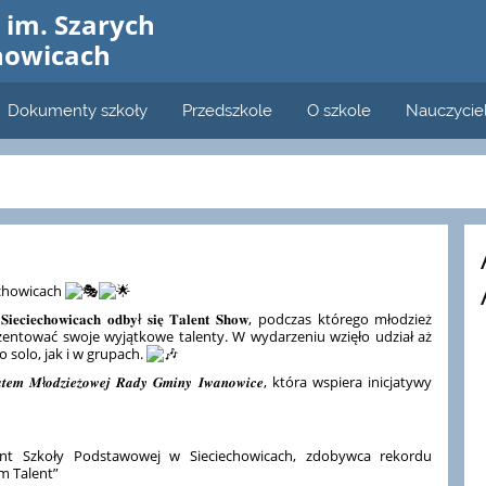
im. Szarych
howicach
Dokumenty szkoły
Przedszkole
O szkole
Nauczycie
echowicach
𝐰 𝐒𝐢𝐞𝐜𝐢𝐞𝐜𝐡𝐨𝐰𝐢𝐜𝐚𝐜𝐡 𝐨𝐝𝐛𝐲ł 𝐬𝐢𝐞̨ 𝐓𝐚𝐥𝐞𝐧𝐭 𝐒𝐡𝐨𝐰, podczas którego młodzież
zentować swoje wyjątkowe talenty. W wydarzeniu wzięło udział aż
 solo, jak i w grupach.
𝒓𝒐𝒏𝒂𝒕𝒆𝒎 𝑴ł𝒐𝒅𝒛𝒊𝒆𝒛̇𝒐𝒘𝒆𝒋 𝑹𝒂𝒅𝒚 𝑮𝒎𝒊𝒏𝒚 𝑰𝒘𝒂𝒏𝒐𝒘𝒊𝒄𝒆, która wspiera inicjatywy
nt Szkoły Podstawowej w Sieciechowicach, zdobywca rekordu
m Talent”