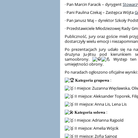
· Pan Marcin Faracik – dyrygent
Stowarz
· Pani Paulina Czekaj – Zastępca Wójta
G
· Pan Janusz Maj – dyrektor Szkoły Pod
· Przedstawiciele Młodzieżowej Rady Gmi
Publiczność, jury oraz goście mieli p
dostarczyły wielu emocji i niezapomnia
Po prezentacjach jury udało się na na
drużyna Ju-Jitsu pod kierunkiem s
samoobrony.
Występ ten w
umiejętności obrony.
Po naradach ogłoszono oficjalne wyniki:
𝐊𝐚𝐭𝐞𝐠𝐨𝐫𝐢𝐚 𝐠𝐫𝐮𝐩𝐨𝐰𝐚 :
I miejsce: Zuzanna Więcławska, Oli
II miejsce: Aleksander Toporek, Fil
III miejsce: Anna Lis, Lena Lis
𝐊𝐚𝐭𝐞𝐠𝐨𝐫𝐢𝐚 𝐬𝐨𝐥𝐨𝐰𝐚 :
I miejsce: Adrianna Rajpold
II miejsce: Amelia Wójcik
III miejsce: Zofia Sajnog