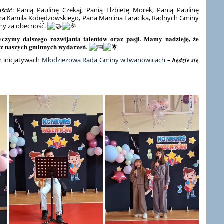
 𝒛𝒂𝒔𝒛𝒄𝒛𝒚𝒕 𝒈𝒐𝒔́𝒄𝒊𝒄́: Panią Paulinę Czekaj, Panią Elżbietę Morek, Panią Paulinę
ana Kamila Kobędzowskiego, Pana Marcina Faracika, Radnych Gminy
my za obecność.
𝐜𝐳𝐲𝐦𝐲 𝐝𝐚𝐥𝐬𝐳𝐞𝐠𝐨 𝐫𝐨𝐳𝐰𝐢𝐣𝐚𝐧𝐢𝐚 𝐭𝐚𝐥𝐞𝐧𝐭𝐨́𝐰 𝐨𝐫𝐚𝐳 𝐩𝐚𝐬𝐣𝐢. 𝐌𝐚𝐦𝐲 𝐧𝐚𝐝𝐳𝐢𝐞𝐣𝐞̨, 𝐳̇𝐞
𝐫𝐳 𝐧𝐚𝐬𝐳𝐲𝐜𝐡 𝐠𝐦𝐢𝐧𝐧𝐲𝐜𝐡 𝐰𝐲𝐝𝐚𝐫𝐳𝐞𝐧́.
h inicjatywach
Młodzieżowa Rada Gminy w Iwanowicach
– 𝒃𝒆̨𝒅𝒛𝒊𝒆 𝒔𝒊𝒆̨