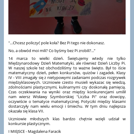
"…Chcesz policzyć pole koła? Bez Pi tego nie dokonasz.
No, a obwód moi mili? Co byśmy bez Pi zrobili?...”
14 marca to wielki dzień. Świętujemy wtedy nie tylko
Międzynarodowy Dzień Matematyki, ale również Dzień Liczby Pi.
W naszej szkole też obchodziliśmy to ważne święto. Był to iście
matematyczny dzień, pełen konkursów, quizów i zagadek. Klasy
IV - VIII zmagały się z nietypowymi zadaniami podczas rozgrywek
międzyklasowych. Uczniowie czesto musieli wykazac się wiedzą,
zdolnościami plastycznymi, kulinarnymi czy doskonałą pamięcią.
Czas oczekiwania na wyniki oraz między konkurencjami umilił
nam wiersz Wisławy Szymborskiej "Liczba Pi" oraz dowcipy,
oczywiście o tematyce matematycznej. Potyczki między klasami
dostarczyły nam wielu emocji i śmiechu. W tym dniu najlepsza
okazała się klasa VII.
Uczniowie młodszych klas bardzo chętnie wzięli udział w
konkursie plastycznym.
I MIEJSCE - Magdalena Faracik