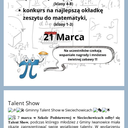
Talent Show
Gminny Talent Show w Sieciechowicach
7 𝐦𝐚𝐫𝐜𝐚 𝐰 𝐒𝐳𝐤𝐨𝐥𝐞 𝐏𝐨𝐝𝐬𝐭𝐚𝐰𝐨𝐰𝐞𝐣 𝐰 𝐒𝐢𝐞𝐜𝐢𝐞𝐜𝐡𝐨𝐰𝐢𝐜𝐚𝐜𝐡 𝐨𝐝𝐛𝐲ł 𝐬𝐢𝐞̨
𝐓𝐚𝐥𝐞𝐧𝐭 𝐒𝐡𝐨𝐰, podczas którego młodzież z Gminy Iwanowice miała
okazję zaprezentować swoje wyjątkowe talenty. W wydarzeniu