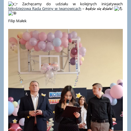
Zachęcamy do udziału w kolejnych inicjatywach
Młodzieżowa Rada Gminy w Iwanowicach
– 𝒃𝒆̨𝒅𝒛𝒊𝒆 𝒔𝒊𝒆̨ 𝒅𝒛𝒊𝒂ł𝒐!
Filip Małek