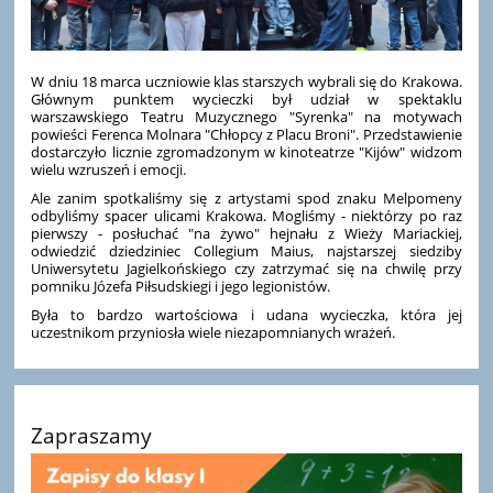
W dniu 18 marca uczniowie klas starszych wybrali się do Krakowa.
Głównym punktem wycieczki był udział w spektaklu
warszawskiego Teatru Muzycznego "Syrenka" na motywach
powieści Ferenca Molnara "Chłopcy z Placu Broni". Przedstawienie
dostarczyło licznie zgromadzonym w kinoteatrze "Kijów" widzom
wielu wzruszeń i emocji.
Ale zanim spotkaliśmy się z artystami spod znaku Melpomeny
odbyliśmy spacer ulicami Krakowa. Mogliśmy - niektórzy po raz
pierwszy - posłuchać "na żywo" hejnału z Wieży Mariackiej,
odwiedzić dziedziniec Collegium Maius, najstarszej siedziby
Uniwersytetu Jagielkońskiego czy zatrzymać się na chwilę przy
pomniku Józefa Piłsudskiegi i jego legionistów.
Była to bardzo wartościowa i udana wycieczka, która jej
uczestnikom przyniosła wiele niezapomnianych wrażeń.
Zapraszamy