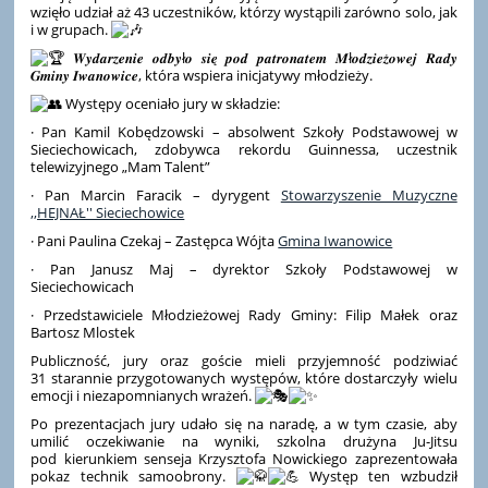
wzięło udział aż 43 uczestników, którzy wystąpili zarówno solo, jak
i w grupach.
𝑾𝒚𝒅𝒂𝒓𝒛𝒆𝒏𝒊𝒆 𝒐𝒅𝒃𝒚ł𝒐 𝒔𝒊𝒆̨ 𝒑𝒐𝒅 𝒑𝒂𝒕𝒓𝒐𝒏𝒂𝒕𝒆𝒎 𝑴ł𝒐𝒅𝒛𝒊𝒆𝒛̇𝒐𝒘𝒆𝒋 𝑹𝒂𝒅𝒚
𝑮𝒎𝒊𝒏𝒚 𝑰𝒘𝒂𝒏𝒐𝒘𝒊𝒄𝒆, która wspiera inicjatywy młodzieży.
Występy oceniało jury w składzie:
· Pan Kamil Kobędzowski – absolwent Szkoły Podstawowej w
Sieciechowicach, zdobywca rekordu Guinnessa, uczestnik
telewizyjnego „Mam Talent”
· Pan Marcin Faracik – dyrygent
Stowarzyszenie Muzyczne
,,HEJNAŁ'' Sieciechowice
· Pani Paulina Czekaj – Zastępca Wójta
Gmina Iwanowice
· Pan Janusz Maj – dyrektor Szkoły Podstawowej w
Sieciechowicach
· Przedstawiciele Młodzieżowej Rady Gminy: Filip Małek oraz
Bartosz Mlostek
Publiczność, jury oraz goście mieli przyjemność podziwiać
31 starannie przygotowanych występów, które dostarczyły wielu
emocji i niezapomnianych wrażeń.
Po prezentacjach jury udało się na naradę, a w tym czasie, aby
umilić oczekiwanie na wyniki, szkolna drużyna Ju-Jitsu
pod kierunkiem senseja Krzysztofa Nowickiego zaprezentowała
pokaz technik samoobrony.
Występ ten wzbudził