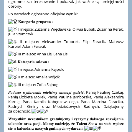
ogromne zainteresowanie i pokazał, jak ważne są umiejętności
obrony.
Po naradach ogłoszono oficjalne wyniki:
𝐊𝐚𝐭𝐞𝐠𝐨𝐫𝐢𝐚 𝐠𝐫𝐮𝐩𝐨𝐰𝐚 :
I miejsce: Zuzanna Więcławska, Oliwia Bubak, Zuzanna Rerak,
Julia Szymczyk
II miejsce: Aleksander Toporek, Filip Faracik, Mateusz
Kurbiel, Adam Faracik
III miejsce: Anna Lis, Lena Lis
𝐊𝐚𝐭𝐞𝐠𝐨𝐫𝐢𝐚 𝐬𝐨𝐥𝐨𝐰𝐚 :
I miejsce: Adrianna Rajpold
II miejsce: Amelia Wójcik
III miejsce: Zofia Sajnog
𝑷𝒐𝒅𝒄𝒛𝒂𝒔 𝒘𝒚𝒅𝒂𝒓𝒛𝒆𝒏𝒊𝒂 𝒎𝒊𝒆𝒍𝒊𝒔́𝒎𝒚 𝒛𝒂𝒔𝒛𝒄𝒛𝒚𝒕 𝒈𝒐𝒔́𝒄𝒊𝒄́: Panią Paulinę Czekaj,
Panią Elżbietę Morek, Panią Paulinę Jamborską, Panią Aleksandrę
Karnię, Pana Kamila Kobędzowskiego, Pana Marcina Faracika,
Radnych Gminy oraz Młodzieżowych Radnych. Dziękujemy
za obecność.
𝐖𝐬𝐳𝐲𝐬𝐭𝐤𝐢𝐦 𝐮𝐜𝐳𝐞𝐬𝐭𝐧𝐢𝐤𝐨𝐦 𝐠𝐫𝐚𝐭𝐮𝐥𝐮𝐣𝐞𝐦𝐲 𝐢 𝐳̇𝐲𝐜𝐳𝐲𝐦𝐲 𝐝𝐚𝐥𝐬𝐳𝐞𝐠𝐨 𝐫𝐨𝐳𝐰𝐢𝐣𝐚𝐧𝐢𝐚
𝐭𝐚𝐥𝐞𝐧𝐭𝐨́𝐰 𝐨𝐫𝐚𝐳 𝐩𝐚𝐬𝐣𝐢. 𝐌𝐚𝐦𝐲 𝐧𝐚𝐝𝐳𝐢𝐞𝐣𝐞̨, 𝐳̇𝐞 𝐓𝐚𝐥𝐞𝐧𝐭 𝐒𝐡𝐨𝐰 𝐧𝐚 𝐬𝐭𝐚ł𝐞 𝐰𝐩𝐢𝐬𝐳𝐞
𝐬𝐢𝐞̨ 𝐰 𝐤𝐚𝐥𝐞𝐧𝐝𝐚𝐫𝐳 𝐧𝐚𝐬𝐳𝐲𝐜𝐡 𝐠𝐦𝐢𝐧𝐧𝐲𝐜𝐡 𝐰𝐲𝐝𝐚𝐫𝐳𝐞𝐧́.