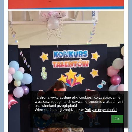
Ta strona wykorzystuje pliki cookies. Korzystając z niej 
wyrażasz zgodę na ich używanie, zgodnie z aktualnymi 
ustawieniami przeglądarki.

Więcej informacji znajdziesz w 
Polityce prywatności
.
OK