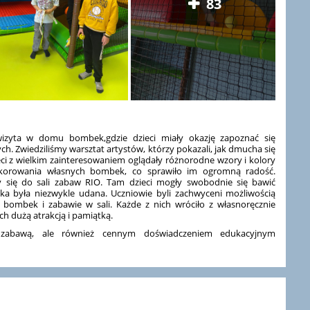
83
izyta w domu bombek,gdzie dzieci miały okazję zapoznać się
h. Zwiedziliśmy warsztat artystów, którzy pokazali, jak dmucha się
eci z wielkim zainteresowaniem oglądały różnorodne wzory i kolory
korowania własnych bombek, co sprawiło im ogromną radość.
się do sali zabaw RIO. Tam dzieci mogły swobodnie się bawić
zka była niezwykle udana. Uczniowie byli zachwyceni możliwością
 bombek i zabawie w sali. Każde z nich wróciło z własnoręcznie
h dużą atrakcją i pamiątką.
 zabawą, ale również cennym doświadczeniem edukacyjnym