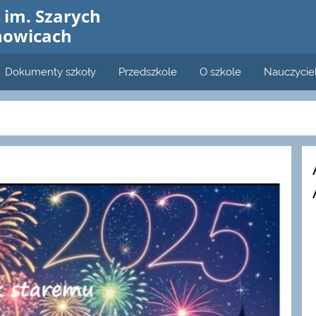
im. Szarych
howicach
Dokumenty szkoły
Przedszkole
O szkole
Nauczycie