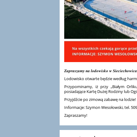
𝒁𝒂𝒑𝒓𝒂𝒔𝒛𝒂𝒎𝒚 𝒏𝒂 𝒍𝒐𝒅𝒐𝒘𝒊𝒔𝒌𝒐 𝒘 𝑺𝒊𝒆𝒄𝒊𝒆𝒄𝒉𝒐𝒘𝒊𝒄
Lodowisko otwarte będzie według harmo
Przypominamy, iż przy „Białym Orliku
posiadające Kartę Dużej Rodziny lub Og
Przyjdźcie po zimową zabawę na lodzie!
Informacje: Szymon Wesołowski, tel. 50
Zapraszamy!