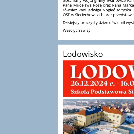
Gościliśmy wójta gminy Iwanowice Pana
Pana Mirosława Rosę oraz Pana Marka R
również Pani Jadwiga Nogieć sołtyska L
OSP w Sieciechowicach oraz przedstawic
Dzisiejszy uroczysty dzień uświetnił wy
Wesołych świąt
Lodowisko