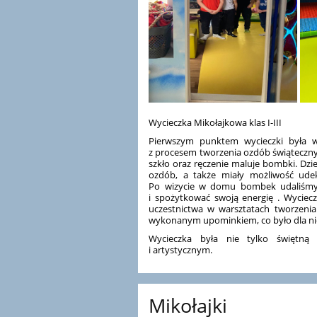
Wycieczka Mikołajkowa klas I-III
Pierwszym punktem wycieczki była w
z procesem tworzenia ozdób świątecznyc
szkło oraz ręczenie maluje bombki. Dzi
ozdób, a także miały możliwość ude
Po wizycie w domu bombek udaliśmy 
i spożytkować swoją energię . Wyciec
uczestnictwa w warsztatach tworzenia
wykonanym upominkiem, co było dla nic
Wycieczka była nie tylko świętną
i artystycznym.
Mikołajki