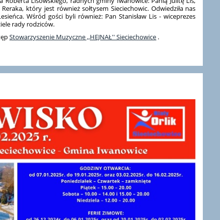
 Roberta Lisowskiego, radnych gminy Iwanowice: Panią Julitę Lis,
eraka, który jest również sołtysem Sieciechowic. Odwiedziła nas
esieńca. Wśród gości byli również: Pan Stanisław Lis - wiceprezes
iele rady rodziców.
stęp
Stowarzyszenie Muzyczne ,,HEJNAŁ'' Sieciechowice
.