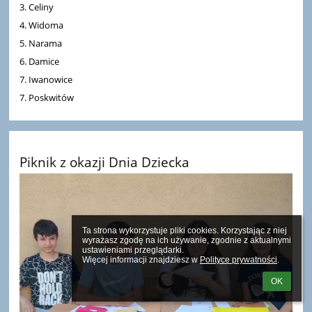
3. Celiny
4. Widoma
5. Narama
6. Damice
7. Iwanowice
7. Poskwitów
Piknik z okazji Dnia Dziecka
Ta strona wykorzystuje pliki cookies. Korzystając z niej 
wyrażasz zgodę na ich używanie, zgodnie z aktualnymi 
ustawieniami przeglądarki.

Więcej informacji znajdziesz w 
Polityce prywatności
.
OK