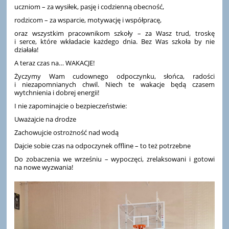
uczniom – za wysiłek, pasję i codzienną obecność,
rodzicom – za wsparcie, motywację i współpracę,
oraz wszystkim pracownikom szkoły – za Wasz trud, troskę
i serce, które wkładacie każdego dnia. Bez Was szkoła by nie
działała!
A teraz czas na… WAKACJE!
Życzymy Wam cudownego odpoczynku, słońca, radości
i niezapomnianych chwil. Niech te wakacje będą czasem
wytchnienia i dobrej energii!
I nie zapominajcie o bezpieczeństwie:
Uważajcie na drodze
Zachowujcie ostrożność nad wodą
Dajcie sobie czas na odpoczynek offline – to też potrzebne
Do zobaczenia we wrześniu – wypoczęci, zrelaksowani i gotowi
na nowe wyzwania!