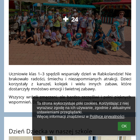
24
Uczniowie klas 1–3 spędzili wspaniały dzień w Rabkolandzie! Nie
brakowało radości, śmiechu i niezapomnianych atrakcji. Dzieci
korzystały z karuzel, kolejek i wielu innych zabaw, które
dostarczyły mnóstwo emocji i świetnej zabawy.
Wszyscy wrócili zmęczeni, ale bardzo szczęśliwi i pełni pięknych
wspomnień. Dziękujemy za ten fantastyczny dzień!
Ta strona wykorzystuje pliki cookies. Korzystając z niej 
wyrażasz zgodę na ich używanie, zgodnie z aktualnymi 
ustawieniami przeglądarki.

Więcej informacji znajdziesz w 
Polityce prywatności
.
OK
Dzień Dziecka w naszej szkole