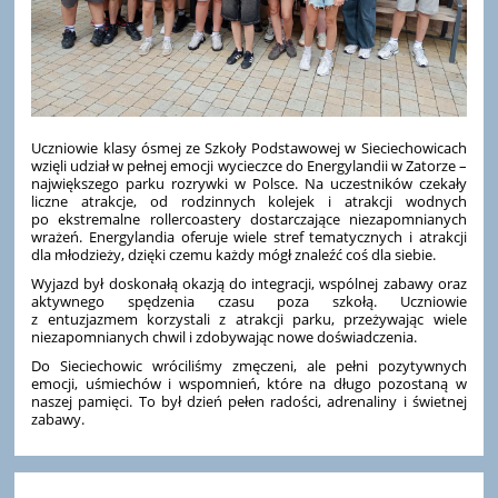
Uczniowie klasy ósmej ze Szkoły Podstawowej w Sieciechowicach
wzięli udział w pełnej emocji wycieczce do Energylandii w Zatorze –
największego parku rozrywki w Polsce. Na uczestników czekały
liczne atrakcje, od rodzinnych kolejek i atrakcji wodnych
po ekstremalne rollercoastery dostarczające niezapomnianych
wrażeń. Energylandia oferuje wiele stref tematycznych i atrakcji
dla młodzieży, dzięki czemu każdy mógł znaleźć coś dla siebie.
Wyjazd był doskonałą okazją do integracji, wspólnej zabawy oraz
aktywnego spędzenia czasu poza szkołą. Uczniowie
z entuzjazmem korzystali z atrakcji parku, przeżywając wiele
niezapomnianych chwil i zdobywając nowe doświadczenia.
Do Sieciechowic wróciliśmy zmęczeni, ale pełni pozytywnych
emocji, uśmiechów i wspomnień, które na długo pozostaną w
naszej pamięci. To był dzień pełen radości, adrenaliny i świetnej
zabawy.