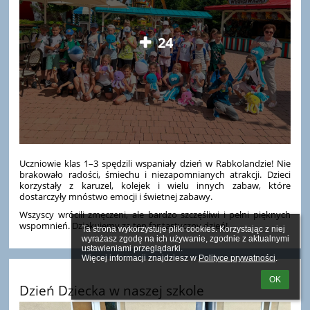
24
Uczniowie klas 1–3 spędzili wspaniały dzień w Rabkolandzie! Nie
brakowało radości, śmiechu i niezapomnianych atrakcji. Dzieci
korzystały z karuzel, kolejek i wielu innych zabaw, które
dostarczyły mnóstwo emocji i świetnej zabawy.
Wszyscy wrócili zmęczeni, ale bardzo szczęśliwi i pełni pięknych
wspomnień. Dziękujemy za ten fantastyczny dzień!
Ta strona wykorzystuje pliki cookies. Korzystając z niej 
wyrażasz zgodę na ich używanie, zgodnie z aktualnymi 
ustawieniami przeglądarki.

Więcej informacji znajdziesz w 
Polityce prywatności
.
OK
Dzień Dziecka w naszej szkole