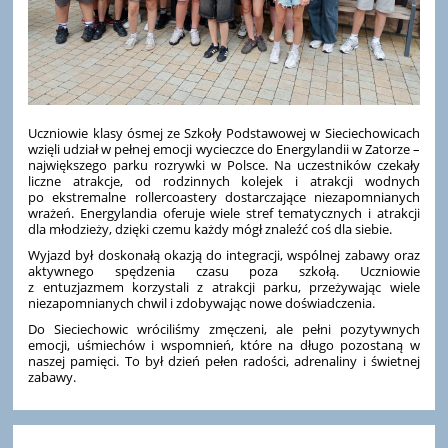
Uczniowie klasy ósmej ze Szkoły Podstawowej w Sieciechowicach
wzięli udział w pełnej emocji wycieczce do Energylandii w Zatorze –
największego parku rozrywki w Polsce. Na uczestników czekały
liczne atrakcje, od rodzinnych kolejek i atrakcji wodnych
po ekstremalne rollercoastery dostarczające niezapomnianych
wrażeń. Energylandia oferuje wiele stref tematycznych i atrakcji
dla młodzieży, dzięki czemu każdy mógł znaleźć coś dla siebie.
Wyjazd był doskonałą okazją do integracji, wspólnej zabawy oraz
aktywnego spędzenia czasu poza szkołą. Uczniowie
z entuzjazmem korzystali z atrakcji parku, przeżywając wiele
niezapomnianych chwil i zdobywając nowe doświadczenia.
Do Sieciechowic wróciliśmy zmęczeni, ale pełni pozytywnych
emocji, uśmiechów i wspomnień, które na długo pozostaną w
naszej pamięci. To był dzień pełen radości, adrenaliny i świetnej
zabawy.