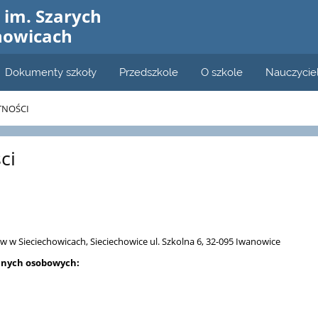
im. Szarych
howicach
Dokumenty szkoły
Przedszkole
O szkole
Nauczycie
TNOŚCI
ci
 w Sieciechowicach, Sieciechowice ul. Szkolna 6, 32-095 Iwanowice
anych osobowych: