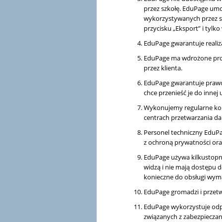
przez szkołę. EduPage um
wykorzystywanych przez szk
przycisku „Eksport” i tylk
EduPage gwarantuje reali
EduPage ma wdrożone proce
przez klienta.
EduPage gwarantuje prawo
chce przenieść je do innej u
Wykonujemy regularne ko
centrach przetwarzania da
Personel techniczny EduP
z ochroną prywatności or
EduPage używa kilkustopn
widzą i nie mają dostępu 
konieczne do obsługi wyma
EduPage gromadzi i przetw
EduPage wykorzystuje odpo
związanych z zabezpiecza