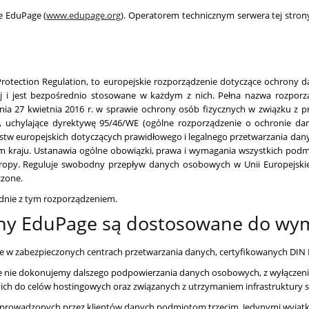
e EduPage (
www.edupage.org
). Operatorem technicznym serwera tej strony
 Protection Regulation, to europejskie rozporządzenie dotyczące ochrony
ej i jest bezpośrednio stosowane w każdym z nich. Pełna nazwa rozpor
dnia 27 kwietnia 2016 r. w sprawie ochrony osób fizycznych w związku 
 uchylające dyrektywę 95/46/WE (ogólne rozporządzenie o ochronie dan
tw europejskich dotyczących prawidłowego i legalnego przetwarzania dan
kraju. Ustanawia ogólne obowiązki, prawa i wymagania wszystkich podm
ropy. Reguluje swobodny przepływ danych osobowych w Unii Europejskiej,
czone.
nie z tym rozporządzeniem.
rony EduPage są dostosowane do w
 w zabezpieczonych centrach przetwarzania danych, certyfikowanych DIN 
nie dokonujemy dalszego podpowierzania danych osobowych, z wyłączeniem
ich do celów hostingowych oraz związanych z utrzymaniem infrastruktury 
prowadzonych przez klientów danych podmiotom trzecim. Jedynymi wyjątk