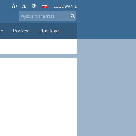
+
-
LOGOWANIE
le
Rodzice
Plan lekcji