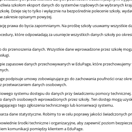
ożliwia szkołom eksport danych do systemów rządowych (w wybranych kraj
ołę. Dzieje się to tylko i wyłącznie na bezpośrednie polecenie szkoły, wyd
o w zakresie opisanym powyżej.
zację prawa do bycia zapomnianym. Na prośbę szkoły usuwamy wszystkie 
dury, które odpowiadają za usunięcie wszystkich danych szkoły po okresie
 do przenoszenia danych. Wszystkie dane wprowadzone przez szkołę mogą 
sługi.
pie zapasowe danych przechowywanych w EduPage, które przechowujemy
nych.
age podpisuje umowy zobowiązujące go do zachowania poufności oraz okreś
az przetwarzaniem danych osobowych.
iowego systemu dostępu do danych przy świadczeniu pomocy technicznej.
do danych osobowych wprowadzonych przez szkoły. Ten dostęp mogą uzyskać
gającego tego zgłoszenia technicznego lub konserwacji systemu.
arza dane statystyczne. Robimy to w celu poprawy jakości świadczonych pr
wiednie środki techniczne i organizacyjne, aby zapewnić poziom bezpiecze
niem komunikacji pomiędzy klientem a EduPage.