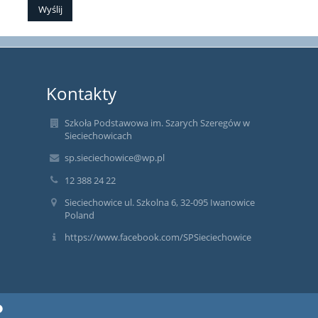
Kontakty
Szkoła Podstawowa im. Szarych Szeregów w
Sieciechowicach
sp.sieciechowice@wp.pl
12 388 24 22
Sieciechowice ul. Szkolna 6, 32-095 Iwanowice
Poland
https://www.facebook.com/SPSieciechowice