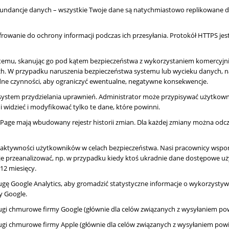
undancje danych – wszystkie Twoje dane są natychmiastowo replikowane d
rowanie do ochrony informacji podczas ich przesyłania. Protokół HTTPS je
mu, skanując go pod kątem bezpieczeństwa z wykorzystaniem komercyjni
ch. W przypadku naruszenia bezpieczeństwa systemu lub wycieku danych,
ne czynności, aby ograniczyć ewentualne, negatywne konsekwencje.
tem przydzielania uprawnień. Administrator może przypisywać użytkowni
 widzieć i modyfikować tylko te dane, które powinni.
Page mają wbudowany rejestr historii zmian. Dla każdej zmiany można odc
 aktywności użytkowników w celach bezpieczeństwa. Nasi pracownicy wsp
je przeanalizować, np. w przypadku kiedy ktoś ukradnie dane dostępowe u
12 miesięcy.
gę Google Analytics, aby gromadzić statystyczne informacje o wykorzystywa
y Google.
ugi chmurowe firmy Google (głównie dla celów związanych z wysyłaniem po
ugi chmurowe firmy Apple (głównie dla celów związanych z wysyłaniem pow