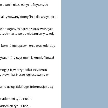
o dwóch niezależnych, fizycznych
st aktywowany domyślnie dla wszystkich
e dostępnych narzędzi oraz własnych
 natychmiastowo powiadamiamy szkoły
kom różne uprawnienia oraz role, aby
zytać, który użytkownik zmodyfikował
omogą Cię w przypadku incydentu
żytkownika. Nasze logi usuwamy w
niu usługi EduPage. Informacje te są
wiadomień typu Push).
iadomień typu Push).