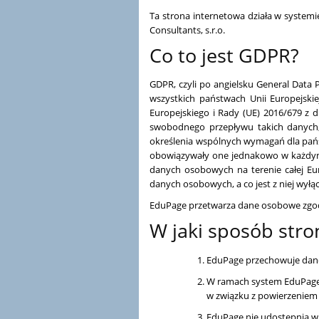
Ta strona internetowa działa w systemi
Consultants, s.r.o.
Co to jest GDPR?
GDPR, czyli po angielsku General Data
wszystkich państwach Unii Europejski
Europejskiego i Rady (UE) 2016/679 z 
swobodnego przepływu takich danych,
określenia wspólnych wymagań dla pańs
obowiązywały one jednakowo w każdym 
danych osobowych na terenie całej Eu
danych osobowych, a co jest z niej wyłą
EduPage przetwarza dane osobowe zgod
W jaki sposób st
EduPage przechowuje dane
W ramach system EduPage 
w związku z powierzeniem 
EduPage nie udostępnia w