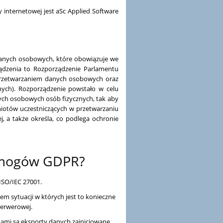
 internetowej jest aSc Applied Software
 danych osobowych, które obowiązuje we
ządzenia to Rozporządzenie Parlamentu
z przetwarzaniem danych osobowych oraz
ych). Rozporządzenie powstało w celu
ych osobowych osób fizycznych, tak aby
iotów uczestniczących w przetwarzaniu
 a także określa, co podlega ochronie
ymogów GDPR?
ISO/IEC 27001.
 sytuacji w których jest to konieczne
serwerowej.
ami są eksporty danych zainicjowane