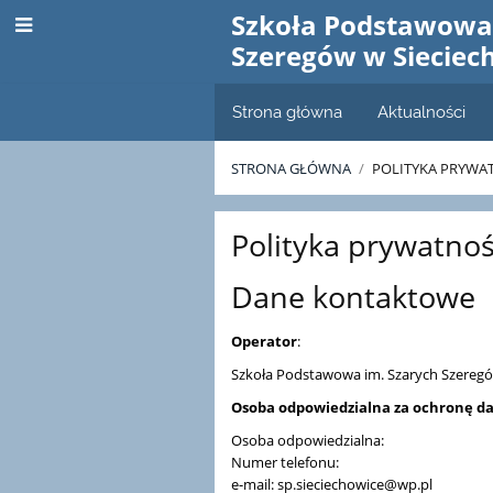
Szkoła Podstawowa 
Szeregów w Sieciec
Strona główna
Aktualności
STRONA GŁÓWNA
/
POLITYKA PRYWA
Polityka
Polityka prywatnoś
prywatności
Dane kontaktowe
Operator
:
Szkoła Podstawowa im. Szarych Szeregów
Osoba odpowiedzialna za ochronę d
Osoba odpowiedzialna:
Numer telefonu:
e-mail: sp.sieciechowice@wp.pl