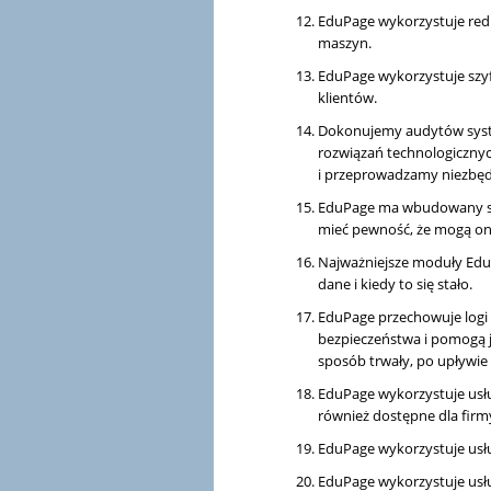
EduPage wykorzystuje red
maszyn.
EduPage wykorzystuje szyf
klientów.
Dokonujemy audytów syste
rozwiązań technologiczny
i przeprowadzamy niezbęd
EduPage ma wbudowany sys
mieć pewność, że mogą oni
Najważniejsze moduły Edu
dane i kiedy to się stało.
EduPage przechowuje logi
bezpieczeństwa i pomogą 
sposób trwały, po upływie 
EduPage wykorzystuje usłu
również dostępne dla firm
EduPage wykorzystuje usł
EduPage wykorzystuje usł