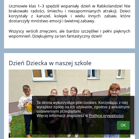
Uczniowie klas 1–3 spędzili wspaniały dzień w Rabkolandzie! Nie
brakowało radości, śmiechu i niezapomnianych atrakcji. Dzieci
korzystały z karuzel, kolejek i wielu innych zabaw, które
dostarczyły mnóstwo emocji i świetnej zabawy.
Wszyscy wrócili zmęczeni, ale bardzo szczęśliwi i pełni pięknych
wspomnień. Dziękujemy za ten fantastyczny dzień!
Dzień Dziecka w naszej szkole
Ta strona wykorzystuje pliki cookies. Korzystając z niej 
wyrażasz zgodę na ich używanie, zgodnie z aktualnymi 
ustawieniami przeglądarki.

Więcej informacji znajdziesz w 
Polityce prywatności
.
OK