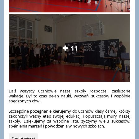
11
Dziś wszyscy uczniowie naszej szkoły rozpoczęli zasłużone
wakacje. Był to czas pełen nauki, wyzwań, sukcesów i wspólnie
spędzonych chwil.
Szczególne pożegnanie kierujemy do uczniów klasy ósmej, którzy
zakończyli ważny etap swojej edukacji i opuszczają mury naszej
szkoły. Dziękujemy za wspólne lata, życzymy wielu sukcesów,
spełnienia marzeń i powodzenia w nowych szkołach.
Koniec
Czytaj więcej