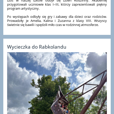
Dziś w naszej szkole odbył się Dzień Rodzinny. Akademię
przygotowali uczniowie klas I–III, którzy zaprezentowali piękny
program artystyczny.
Po występach odbyły się gry i zabawy dla dzieci oraz rodziców.
Prowadziły je Amelia, Kalina i Zuzanna z klasy VIII. Wszyscy
świetnie się bawili i spędzili miło czas w rodzinnej atmosferze.
Wycieczka do Rabkolandu