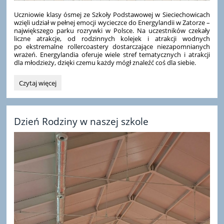
Uczniowie klasy ósmej ze Szkoły Podstawowej w Sieciechowicach
wzięli udział w pełnej emocji wycieczce do Energylandii w Zatorze –
największego parku rozrywki w Polsce. Na uczestników czekały
liczne atrakcje, od rodzinnych kolejek i atrakcji wodnych
po ekstremalne rollercoastery dostarczające niezapomnianych
wrażeń. Energylandia oferuje wiele stref tematycznych i atrakcji
dla młodzieży, dzięki czemu każdy mógł znaleźć coś dla siebie.
Wycieczka
Czytaj więcej
klasy
VIII
do
Energylandii:
Dzień Rodziny w naszej szkole